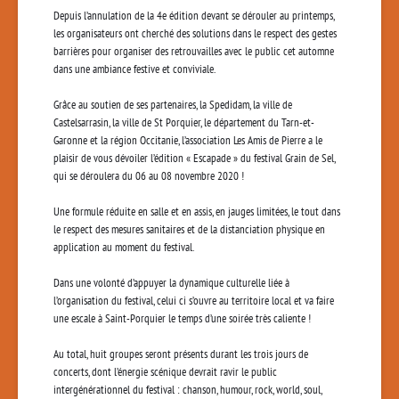
Depuis l’annulation de la 4e édition devant se dérouler au printemps,
les organisateurs ont cherché des solutions dans le respect des gestes
barrières pour organiser des retrouvailles avec le public cet automne
dans une ambiance festive et conviviale.
Grâce au soutien de ses partenaires, la Spedidam, la ville de
Castelsarrasin, la ville de St Porquier, le département du Tarn-et-
Garonne et la région Occitanie, l’association Les Amis de Pierre a le
plaisir de vous dévoiler l’édition « Escapade » du festival Grain de Sel,
qui se déroulera du 06 au 08 novembre 2020 !
Une formule réduite en salle et en assis, en jauges limitées, le tout dans
le respect des mesures sanitaires et de la distanciation physique en
application au moment du festival.
Dans une volonté d’appuyer la dynamique culturelle liée à
l’organisation du festival, celui ci s’ouvre au territoire local et va faire
une escale à Saint-Porquier le temps d’une soirée très caliente !
Au total, huit groupes seront présents durant les trois jours de
concerts, dont l’énergie scénique devrait ravir le public
intergénérationnel du festival : chanson, humour, rock, world, soul,