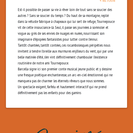
< RETOUR
Est-il possible de passer sa vie à rêver loin de tout sans se soucier des
autres ? Sans se soucier du temps ? Du haut de sa montagne, replié
dans la vétuste fabrique à chapeaux qui lui sert de refuge, Tournepouce
vit de cette insouciance-là. Seul, il passe ses journées à somnoler et
vogue au grès de ses envies de nuages en nuées, nourrissant son
imaginaire d’épopées fantaisistes pour lutter contre l’ennui.
Tantôt chantées, tantôt contées, ces rocambolesques péripéties nous
invitent à tendre l’oreille aux murmures enjôleurs du vent, qui par une
belle matinée d’été, s’en vint définitivement chambouler l’existence
routinière de notre ami Tournepouce.
Barcella signe ici son premier conte musical jeune public et y dessine
une fresque poétique enchanteresse, un arc-en-ciel émotionnel qui ne
manquera pas de charmer les éternels rêveurs que nous sommes.
Un spectacle exigent, farfelu et hautement interactif qui ne prend
définitivement pas les enfants pour des gamins